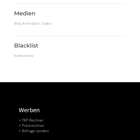
Medien
Bild, Animation, Video
Blacklist
Konkurrenz
Werben
+ TKP-Rechner
+ Preisrechner
+ Anfrage senden