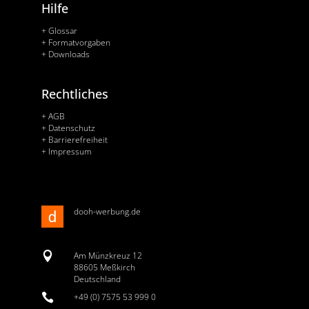
Hilfe
+ Glossar
+ Formatvorgaben
+ Downloads
Rechtliches
+ AGB
+ Datenschutz
+ Barrierefreiheit
+ Impressum
dooh-werbung.de

Am Münzkreuz 12
88605 Meßkirch
Deutschland

+49 (0) 7575 53 999 0