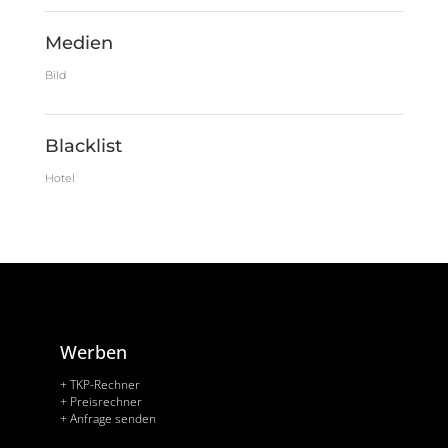
Medien
Bild
Blacklist
Hotel
Werben
+ TKP-Rechner
+ Preisrechner
+ Anfrage senden