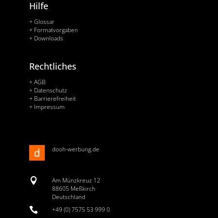
Hilfe
+ Glossar
+ Formatvorgaben
+ Downloads
Rechtliches
+ AGB
+ Datenschutz
+ Barrierefreiheit
+ Impressum
dooh-werbung.de

Am Münzkreuz 12
88605 Meßkirch
Deutschland

+49 (0) 7575 53 999 0