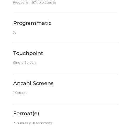
Frequenz = 60x pro Stunde
Programmatic
Ja
Touchpoint
Single-Screen
Anzahl Screens
1 Screen
Format(e)
1920x1080p_(Landscape)