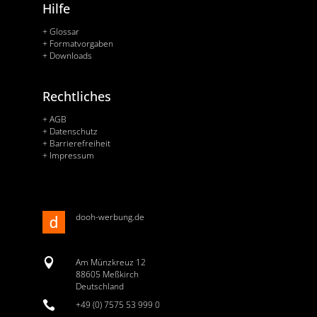
Hilfe
+ Glossar
+ Formatvorgaben
+ Downloads
Rechtliches
+ AGB
+ Datenschutz
+ Barrierefreiheit
+ Impressum
dooh-werbung.de

Am Münzkreuz 12
88605 Meßkirch
Deutschland

+49 (0) 7575 53 999 0