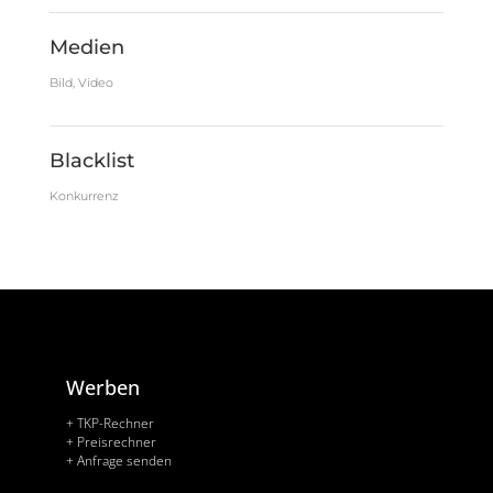
Medien
Bild, Video
Blacklist
Konkurrenz
Werben
+ TKP-Rechner
+ Preisrechner
+ Anfrage senden