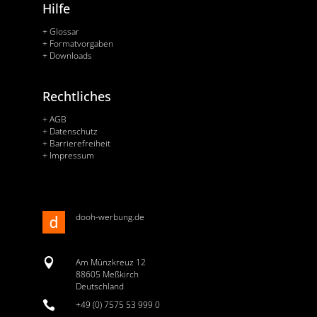
Hilfe
+ Glossar
+ Formatvorgaben
+ Downloads
Rechtliches
+ AGB
+ Datenschutz
+ Barrierefreiheit
+ Impressum
dooh-werbung.de

Am Münzkreuz 12
88605 Meßkirch
Deutschland

+49 (0) 7575 53 999 0