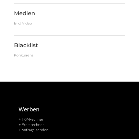
Medien
Bild, Video
Blacklist
Konkurrenz
Werben
+ TKP-Rechner
+ Preisrechner
+ Anfrage senden