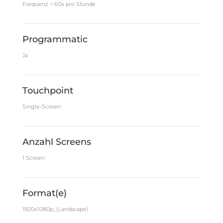
Frequenz = 60x pro Stunde
Programmatic
Ja
Touchpoint
Single-Screen
Anzahl Screens
1 Screen
Format(e)
1920x1080p_(Landscape)