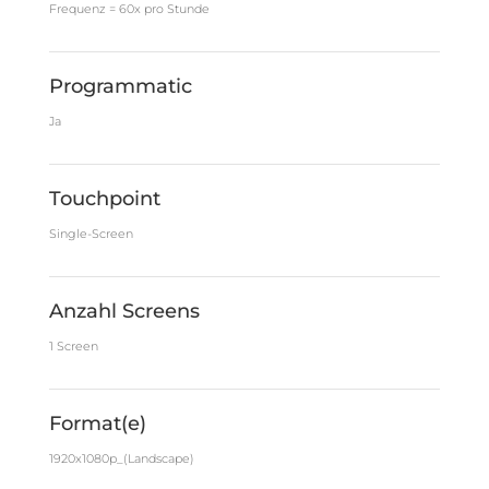
Frequenz = 60x pro Stunde
Programmatic
Ja
Touchpoint
Single-Screen
Anzahl Screens
1 Screen
Format(e)
1920x1080p_(Landscape)