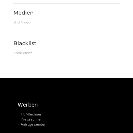
Medien
Bild, Video
Blacklist
Konkurrenz
Werben
+ TKP-Rechner
+ Preisrechner
+ Anfrage senden