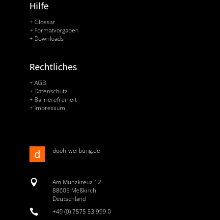
Hilfe
+ Glossar
+ Formatvorgaben
+ Downloads
Rechtliches
+ AGB
+ Datenschutz
+ Barrierefreiheit
+ Impressum
dooh-werbung.de

Am Münzkreuz 12
88605 Meßkirch
Deutschland

+49 (0) 7575 53 999 0