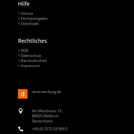
Hilfe
+ Glossar
+ Formatvorgaben
+ Downloads
Rechtliches
+ AGB
+ Datenschutz
+ Barrierefreiheit
+ Impressum
dooh-werbung.de

Am Münzkreuz 12
88605 Meßkirch
Deutschland

+49 (0) 7575 53 999 0