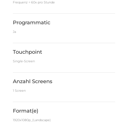
Frequenz = 60x pro Stunde
Programmatic
Ja
Touchpoint
Single-Screen
Anzahl Screens
1 Screen
Format(e)
1920x1080p_(Landscape)