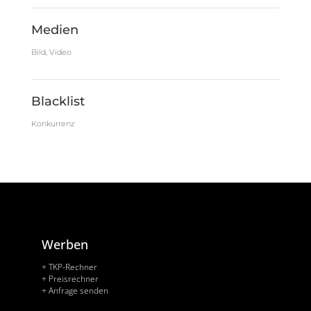
Medien
Bild, Video
Blacklist
Konkurrenz
Werben
+ TKP-Rechner
+ Preisrechner
+ Anfrage senden