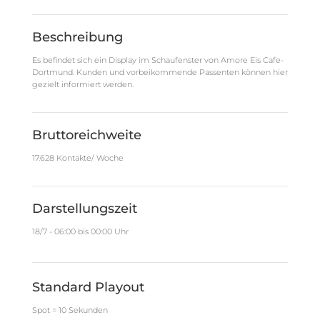
Beschreibung
Es befindet sich ein Display im Schaufenster von Amore Eis Cafe-
Dortmund. Kunden und vorbeikommende Passenten können hier
gezielt informiert werden.
Bruttoreichweite
17.628 Kontakte/ Woche
Darstellungszeit
18/7 - 06:00 bis 00:00 Uhr
Standard Playout
Spot = 10 Sekunden