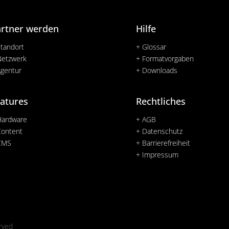
artner werden
Hilfe
Standort
+ Glossar
Netzwerk
+ Formatvorgaben
Agentur
+ Downloads
atures
Rechtliches
Hardware
+ AGB
Content
+ Datenschutz
CMS
+ Barrierefreiheit
+ Impressum
rved