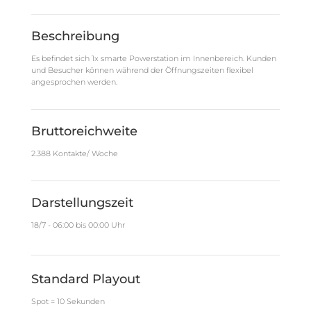
Beschreibung
Es befindet sich 1x smarte Powerstation im Innenbereich. Kunden
und Besucher können während der Öffnungszeiten flexibel
angesprochen werden.
Bruttoreichweite
2.388 Kontakte/ Woche
Darstellungszeit
18/7 - 06:00 bis 00:00 Uhr
Standard Playout
Spot = 10 Sekunden