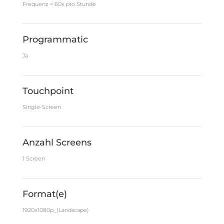
Frequenz = 60x pro Stunde
Programmatic
Ja
Touchpoint
Single-Screen
Anzahl Screens
1 Screen
Format(e)
1920x1080p_(Landscape)