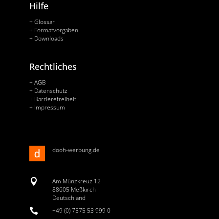
Hilfe
+ Glossar
+ Formatvorgaben
+ Downloads
Rechtliches
+ AGB
+ Datenschutz
+ Barrierefreiheit
+ Impressum
dooh-werbung.de

Am Münzkreuz 12
88605 Meßkirch
Deutschland

+49 (0) 7575 53 999 0