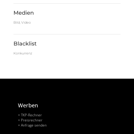
Medien
Bild, Video
Blacklist
Konkurrenz
Werben
+ TKP-Rechner
+ Preisrechner
+ Anfrage senden