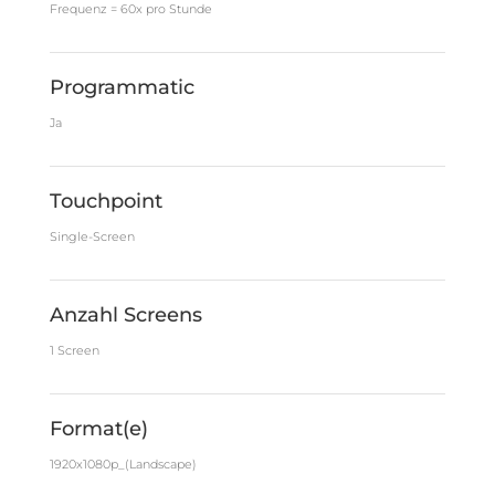
Frequenz = 60x pro Stunde
Programmatic
Ja
Touchpoint
Single-Screen
Anzahl Screens
1 Screen
Format(e)
1920x1080p_(Landscape)