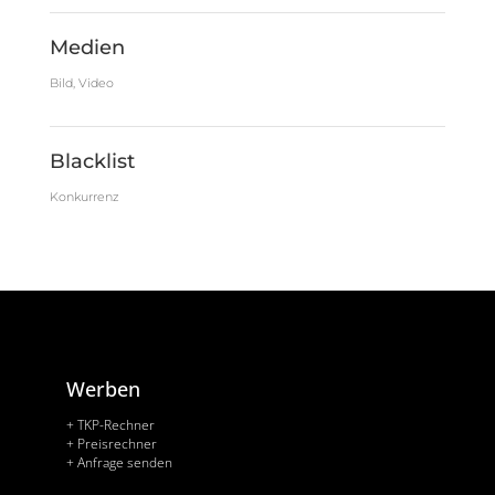
Medien
Bild, Video
Blacklist
Konkurrenz
Werben
+ TKP-Rechner
+ Preisrechner
+ Anfrage senden