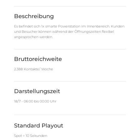
Beschreibung
Es befindet sich 1x smarte Powerstation im Innenbereich. Kunden
und Besucher können während der Öffnungszeiten flexibel
angesprochen werden.
Bruttoreichweite
2.388 Kontakte/ Woche
Darstellungszeit
18/7 - 06:00 bis 00:00 Uhr
Standard Playout
Spot = 10 Sekunden