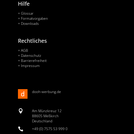
Hilfe
+ Glossar
+ Formatvorgaben
+ Downloads
Rechtliches
+ AGB
+ Datenschutz
+ Barrierefreiheit
+ Impressum
dooh-werbung.de

Am Münzkreuz 12
88605 Meßkirch
Deutschland

+49 (0) 7575 53 999 0