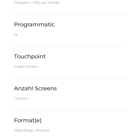
Frequenz = 60x pro Stunde
Programmatic
Ja
Touchpoint
Single-Screen
Anzahl Screens
1 Screen
Format(e)
1080x1920p_(Portrait)