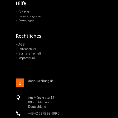
Hilfe
+ Glossar
+ Formatvorgaben
+ Downloads
Rechtliches
+ AGB
+ Datenschutz
+ Barrierefreiheit
+ Impressum
dooh-werbung.de

Am Münzkreuz 12
88605 Meßkirch
Deutschland

+49 (0) 7575 53 999 0