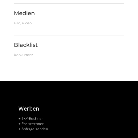
Medien
Bild, Video
Blacklist
Konkurrenz
Werben
+ TKP-Rechner
+ Preisrechner
+ Anfrage senden