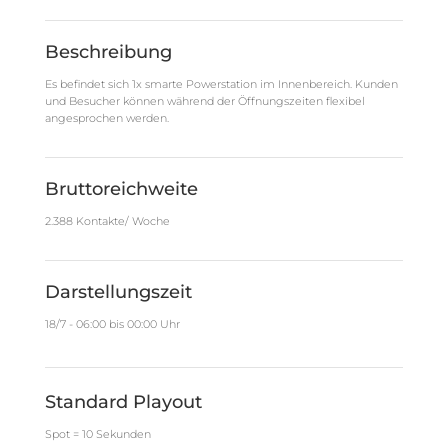
Beschreibung
Es befindet sich 1x smarte Powerstation im Innenbereich. Kunden
und Besucher können während der Öffnungszeiten flexibel
angesprochen werden.
Bruttoreichweite
2.388 Kontakte/ Woche
Darstellungszeit
18/7 - 06:00 bis 00:00 Uhr
Standard Playout
Spot = 10 Sekunden