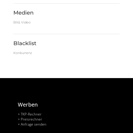
Medien
Bild, Video
Blacklist
Konkurrenz
Werben
+ TKP-Rechner
+ Preisrechner
+ Anfrage senden