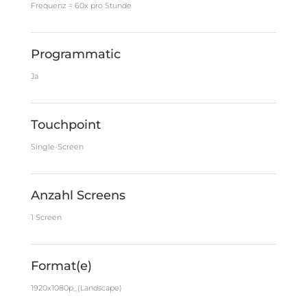
Frequenz = 60x pro Stunde
Programmatic
Ja
Touchpoint
Single-Screen
Anzahl Screens
1 Screen
Format(e)
1920x1080p_(Landscape)