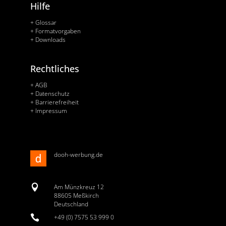
Hilfe
+ Glossar
+ Formatvorgaben
+ Downloads
Rechtliches
+ AGB
+ Datenschutz
+ Barrierefreiheit
+ Impressum
dooh-werbung.de

Am Münzkreuz 12
88605 Meßkirch
Deutschland

+49 (0) 7575 53 999 0