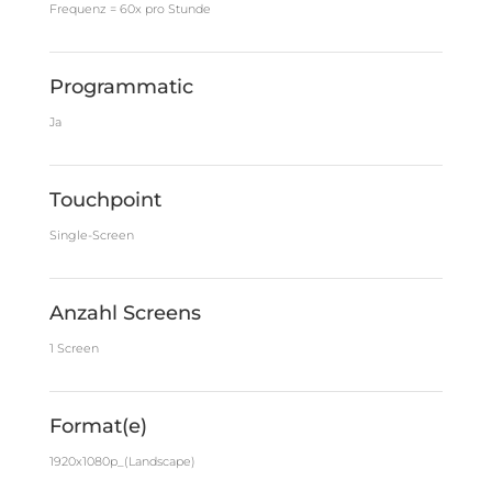
Frequenz = 60x pro Stunde
Programmatic
Ja
Touchpoint
Single-Screen
Anzahl Screens
1 Screen
Format(e)
1920x1080p_(Landscape)