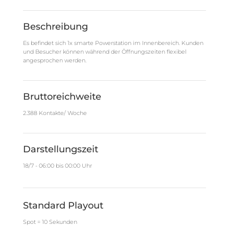
Beschreibung
Es befindet sich 1x smarte Powerstation im Innenbereich. Kunden
und Besucher können während der Öffnungszeiten flexibel
angesprochen werden.
Bruttoreichweite
2.388 Kontakte/ Woche
Darstellungszeit
18/7 - 06:00 bis 00:00 Uhr
Standard Playout
Spot = 10 Sekunden