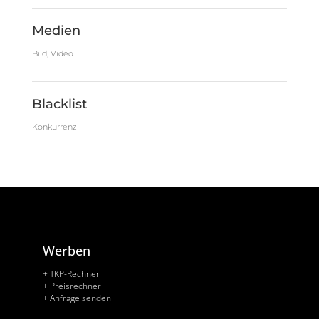
Medien
Bild, Video
Blacklist
Konkurrenz
Werben
+ TKP-Rechner
+ Preisrechner
+ Anfrage senden