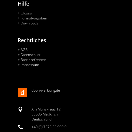
Hilfe
+ Glossar
+ Formatvorgaben
+ Downloads
Rechtliches
+ AGB
+ Datenschutz
+ Barrierefreiheit
+ Impressum
dooh-werbung.de

Am Münzkreuz 12
88605 Meßkirch
Deutschland

+49 (0) 7575 53 999 0