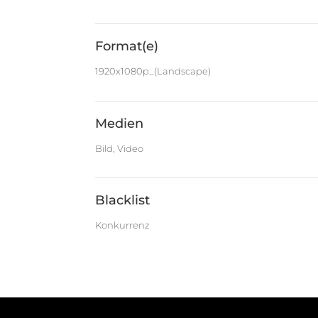
Format(e)
1920x1080p_(Landscape)
Medien
Bild, Video
Blacklist
Konkurrenz