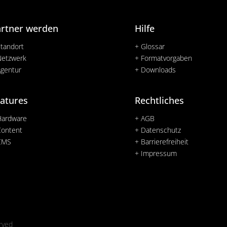
artner werden
Hilfe
Standort
+ Glossar
Netzwerk
+ Formatvorgaben
Agentur
+ Downloads
atures
Rechtliches
Hardware
+ AGB
Content
+ Datenschutz
CMS
+ Barrierefreiheit
+ Impressum
rved