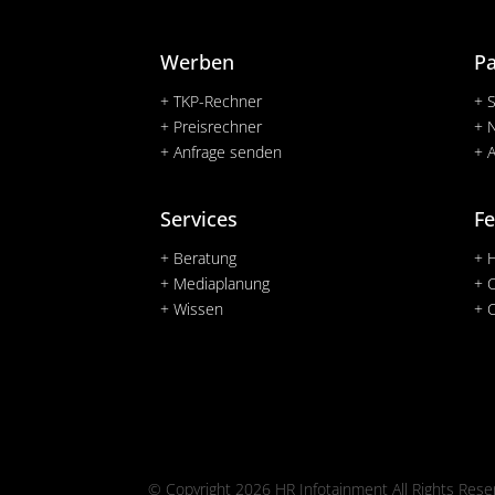
Werben
P
+ TKP-Rechner
+ 
+ Preisrechner
+ 
+ Anfrage senden
+ 
Services
Fe
+ Beratung
+ 
+ Mediaplanung
+ 
+ Wissen
+ 
© Copyright 2026 HR Infotainment All Rights Rese