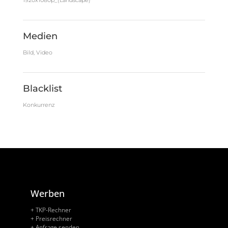
1920x1080p_(Landscape)
Medien
Bild, Video
Blacklist
Konkurrenz
Werben
+ TKP-Rechner
+ Preisrechner
+ Anfrage senden