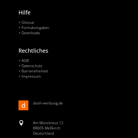
Hilfe
+ Glossar
+ Formatvorgaben
+ Downloads
Rechtliches
+ AGB
+ Datenschutz
+ Barrierefreiheit
+ Impressum
dooh-werbung.de

Am Münzkreuz 12
88605 Meßkirch
Deutschland