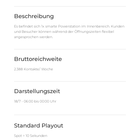
Beschreibung
Es befindet sich 1x smarte Powerstation im Innenbereich. Kunden
und Besucher können während der Öffnungszeiten flexibel
angesprochen werden.
Bruttoreichweite
2.388 Kontakte/ Woche
Darstellungszeit
18/7 - 06:00 bis 00:00 Uhr
Standard Playout
Spot = 10 Sekunden