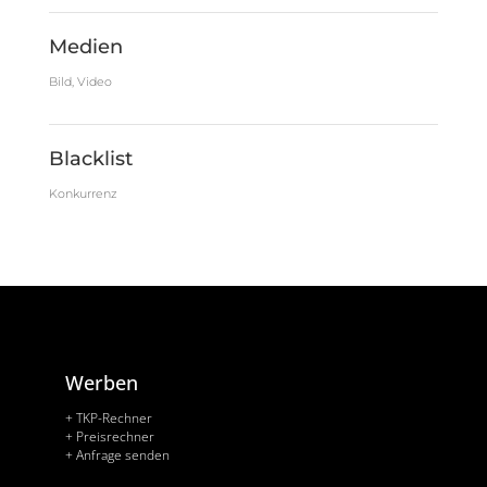
Medien
Bild, Video
Blacklist
Konkurrenz
Werben
+ TKP-Rechner
+ Preisrechner
+ Anfrage senden