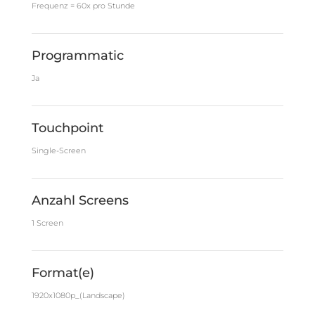
Frequenz = 60x pro Stunde
Programmatic
Ja
Touchpoint
Single-Screen
Anzahl Screens
1 Screen
Format(e)
1920x1080p_(Landscape)