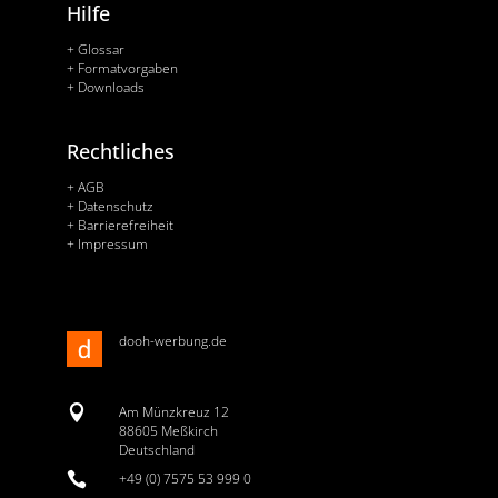
Hilfe
+ Glossar
+ Formatvorgaben
+ Downloads
Rechtliches
+ AGB
+ Datenschutz
+ Barrierefreiheit
+ Impressum
dooh-werbung.de

Am Münzkreuz 12
88605 Meßkirch
Deutschland

+49 (0) 7575 53 999 0