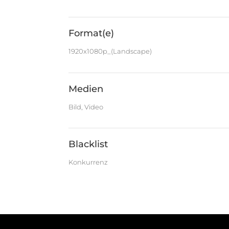
Format(e)
1920x1080p_(Landscape)
Medien
Bild, Video
Blacklist
Konkurrenz