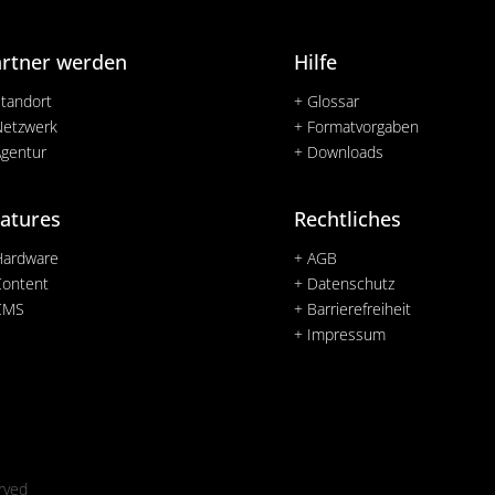
artner werden
Hilfe
Standort
+ Glossar
Netzwerk
+ Formatvorgaben
Agentur
+ Downloads
atures
Rechtliches
Hardware
+ AGB
Content
+ Datenschutz
CMS
+ Barrierefreiheit
+ Impressum
rved