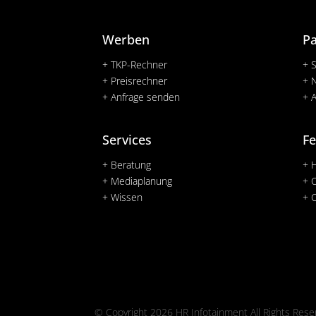
Werben
P
+ TKP-Rechner
+ 
+ Preisrechner
+ 
+ Anfrage senden
+ 
Services
Fe
+ Beratung
+ 
+ Mediaplanung
+ 
+ Wissen
+ 
© Copyright 2026 HR Infotainment All Rights Rese