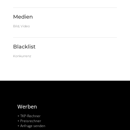
Medien
Bild, Video
Blacklist
Konkurrenz
Werben
+ TKP-Rechner
+ Preisrechner
+ Anfrage senden