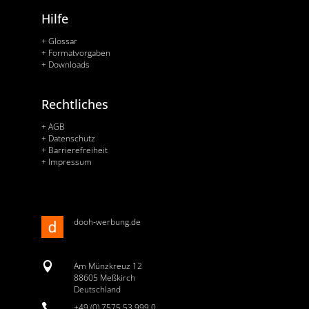
Hilfe
+ Glossar
+ Formatvorgaben
+ Downloads
Rechtliches
+ AGB
+ Datenschutz
+ Barrierefreiheit
+ Impressum
dooh-werbung.de

Am Münzkreuz 12
88605 Meßkirch
Deutschland

+49 (0) 7575 53 999 0