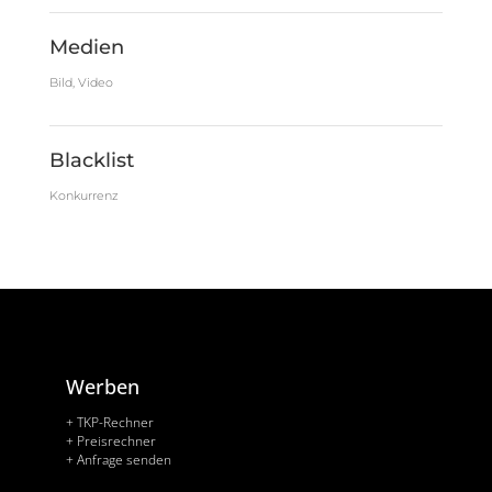
Medien
Bild, Video
Blacklist
Konkurrenz
Werben
+ TKP-Rechner
+ Preisrechner
+ Anfrage senden