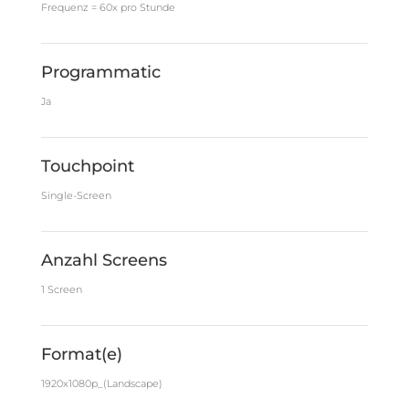
Frequenz = 60x pro Stunde
Programmatic
Ja
Touchpoint
Single-Screen
Anzahl Screens
1 Screen
Format(e)
1920x1080p_(Landscape)