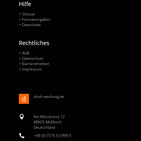
Hilfe
+ Glossar
+ Formatvorgaben
+ Downloads
Rechtliches
+ AGB
+ Datenschutz
+ Barrierefreiheit
+ Impressum
dooh-werbung.de

Am Münzkreuz 12
88605 Meßkirch
Deutschland

+49 (0) 7575 53 999 0