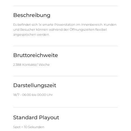
Beschreibung
Es befindet sich 1x smarte Powerstation im Innenbereich. Kunden
und Besucher können während der Öffnungszeiten flexibel
angesprochen werden.
Bruttoreichweite
2.388 Kontakte/ Woche
Darstellungszeit
18/7 - 06:00 bis 00:00 Uhr
Standard Playout
Spot = 10 Sekunden