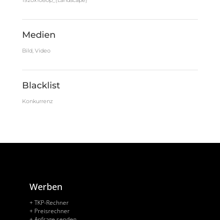
1920x1080p_(Landscape)
Medien
Bild, Video
Blacklist
Konkurrenz
Werben
+ TKP-Rechner
+ Preisrechner
+ Anfrage senden