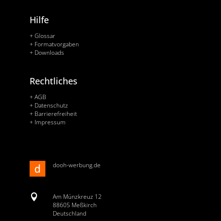
Hilfe
+ Glossar
+ Formatvorgaben
+ Downloads
Rechtliches
+ AGB
+ Datenschutz
+ Barrierefreiheit
+ Impressum
dooh-werbung.de

Am Münzkreuz 12
88605 Meßkirch
Deutschland