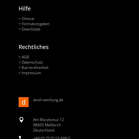
Hilfe
+ Glossar
+ Formatvorgaben
+ Downloads
Rechtliches
+ AGB
+ Datenschutz
+ Barrierefreiheit
+ Impressum
dooh-werbung.de

Am Münzkreuz 12
88605 Meßkirch
Deutschland

+49 (0) 7575 53 999 0