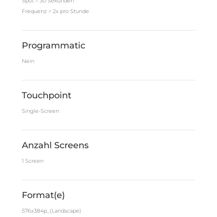
Spot = 30 Sekunden
Frequenz = 2x pro Stunde
Programmatic
Nein
Touchpoint
Single-Screen
Anzahl Screens
1 Screen
Format(e)
576x384p_(Landscape)