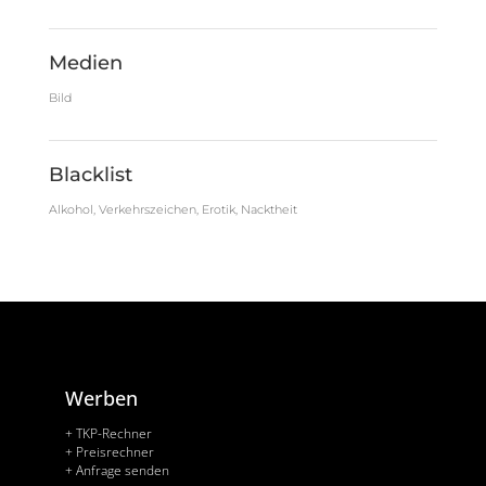
Medien
Bild
Blacklist
Alkohol, Verkehrszeichen, Erotik, Nacktheit
Werben
+ TKP-Rechner
+ Preisrechner
+ Anfrage senden